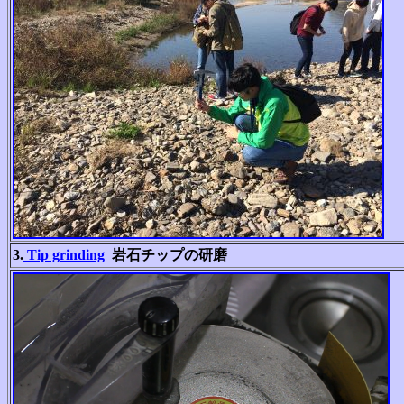
3.
Tip grinding
岩石チップの研磨