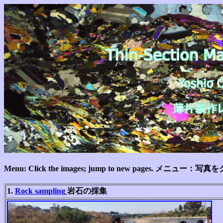
Menu: Click the images; jump to new pages
1.
Rock sampling
岩石の採集