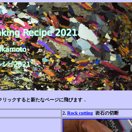
. メニュー：写真をクリックすると新たなページに飛びます．
2.
Rock cutting
岩石の切断