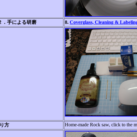
２．手による研磨
8.
Coverglass,
Cleaning & Labelin
Home-made Rock saw, click to the m
の作り方