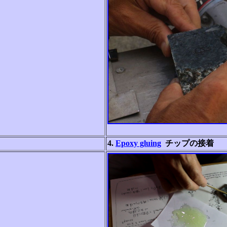
4.
Epoxy gluing
チップの接着