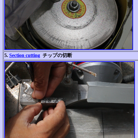
5.
Section cutting
チップの切断