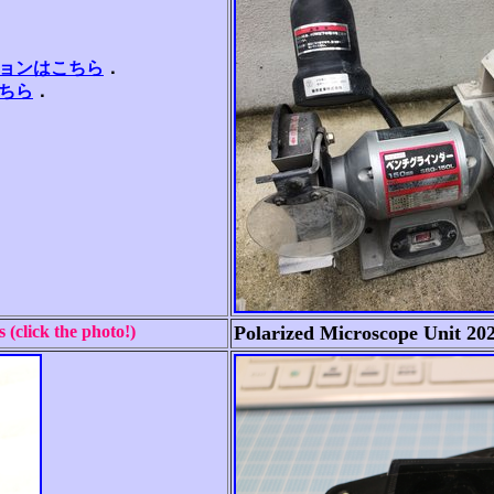
ョンはこちら
．
ちら
．
 (click the photo!)
Polarized Microscope Unit 2