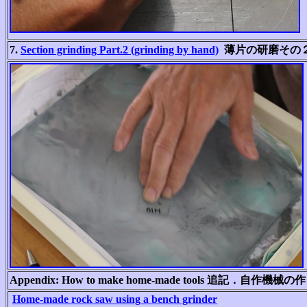
7.
Section grinding Part.2 (grinding by hand)
薄片の研磨その
Appendix: How to make home-made tools 追記．自作機械
Home-made rock saw using a bench grinder