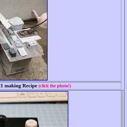
021 making Recipe
(click the photo!)