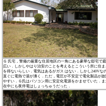
Ｇ 氏宅，警備の厳重な住居地区の一角にある豪華な邸宅で
広い．しかしやはり治安のことを考えるとこういう所に住ま
を得ないらしい．電気はあるがガス はない．しかし240Vな
直ぐに電熱で湯が沸く．ただ，電圧が不安定で電化製品が故
やすい．Ｇ氏はパソコン用に安定化電源をかませていた．ま
在中にも夜停電はしょっちゅうだった．