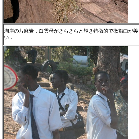
湖岸の片麻岩．白雲母がきらきらと輝き特徴的で微褶曲が美
い．