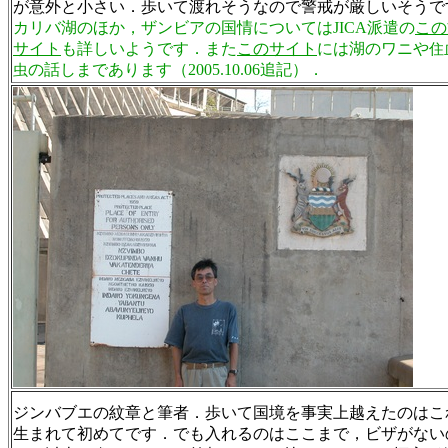
が意外と小さい．歩いて渡れそうなので警戒が厳しいそうで
カリバ湖のほか，ザンビアの国情についてはJICA派遣の
この
サイト
も詳しいようです．また
このサイト
には湖のワニや
住
の話しまであります
（2005.10.06追記）
．
虫
ジンバブエの紋章と筆者．歩いて国境を事実上越えたのはこ
生まれて初めてです．でも入れるのはここまで，ビザがない