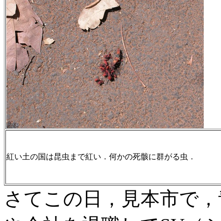
紅い土の国は昆虫まで紅い．何かの死骸に群がる虫．
さてこの日，見本市で，