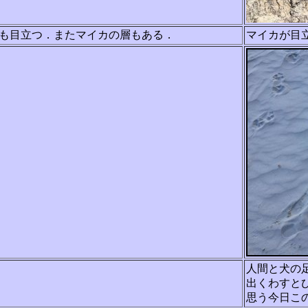
も目立つ．またマイカの層もある．
マイカが目
人間と犬の
出くわすと
思う今日こ