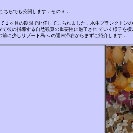
て，こちらでも公開します．その３．
cherとして１ヶ月の期限で赴任してこられました．水生プランク
がて彼の指導する自然観察の重要性に魅了され ていく様子を横
の前に少しリゾート島へ の週末滞在からまずご紹介します．