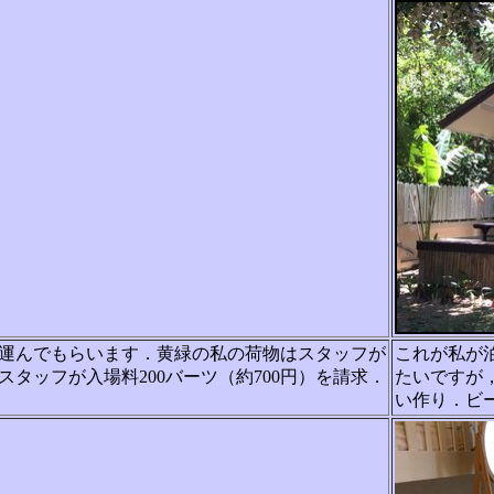
運んでもらいます．黄緑の私の荷物はスタッフが
これが私が
スタ
ッフが入場料200バーツ（約700円）を請求．
たいですが
い作り．ビ