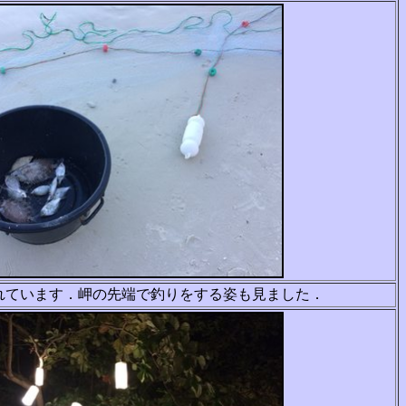
れています．岬の先端で釣りをする姿も見まし
た．