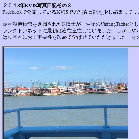
２０１8年KVIS写真日記その
３
Facebookで公開しているKVISでの写真日記を少し編集し
琵琶湖博物館を退職されたK博士が，生物のVisitingTa
ランクトンネットに最初は右往左往していました．しかしや
はり基本におく重要性を改めて学ばせていただきました．そ