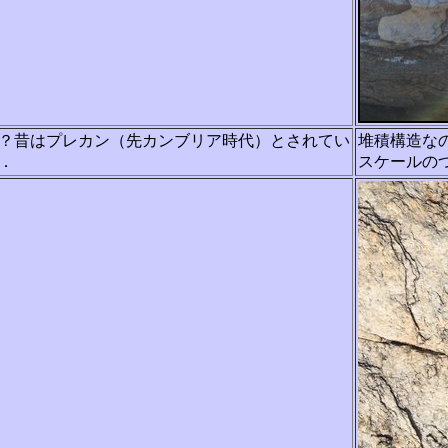
？昔はプレカン（先カンブリア時代）とされてい
堆積構造な
．
スケールの