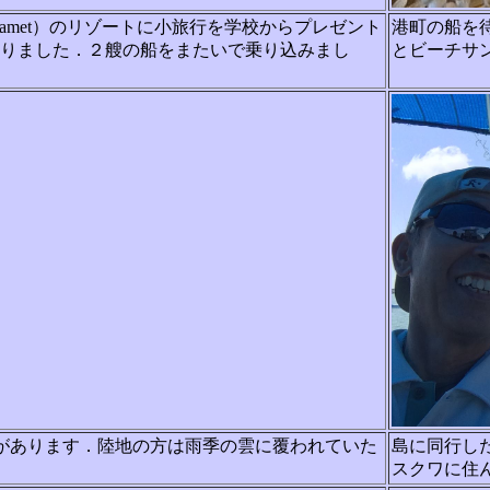
amet）のリゾートに小旅行を学校からプレゼント
港町の船を
乗りま
した．２艘の船をまたいで乗り込みまし
とビーチサ
があります．陸地の方は雨季の雲に覆われていた
島に同行し
スクワに住