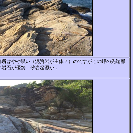
場所はやや黒い（泥質岩が主体？）のですがこ
の岬の先端部
い岩石が優勢．砂岩起源か．