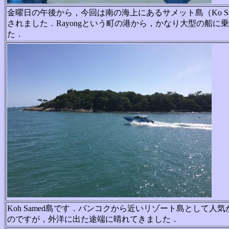
金曜日の午後から，今回は南の海上にあるサメット島（Ko S
されました．Rayongという町の港から，かなり大型の船に
た．
Koh Samed島です．
バンコクから近いリゾート島として人気
のですが，外洋に出た途端に晴れてきました．