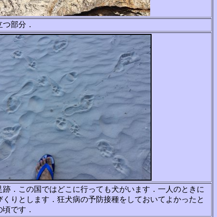
立つ部分．
足跡．この国ではどこに行っても犬がいます．
一人のときに
びくりとします．狂犬病の予防接
種をしておいてよかったと
の頃です．