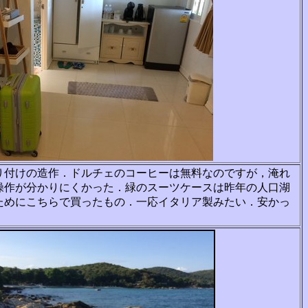
り付けの造作．ドルチェのコーヒーは無料なの
ですが，淹れ
操作が分かりにくかった．緑のス
ーツケースは昨年の人口湖
ためにこちらで買っ
たもの．一応イタリア製みたい．安かっ