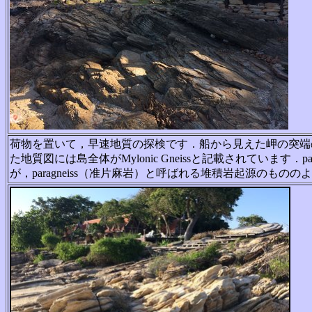
荷物を置いて，早速地質の探検です．船から見えた岬の突
端
た地質
図には島全体がMylonic Gneissと記載されています．parag
が，
paragneiss（准片麻岩）と呼ばれる堆積岩起源
のもののよ