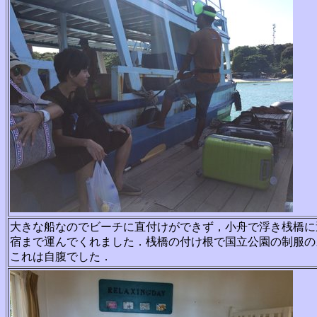
大きな船なのでビーチに直付けができず，小舟で浮き桟橋
に
宿まで
運んでくれました．桟橋の付け根で国立公園の制服の
これは
自腹でした．