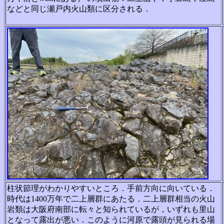
などと同じ瀬戸内火山類に区分される．
柱状節理がわかりやすいところ．手前方向に向いている．
時代は1400万年で二上層群にあたる．二上層群相当の火山
岩類は大阪府南部に転々と知られているが，いずれも里山
となって露出が悪い．このように河原で露頭が見られる場