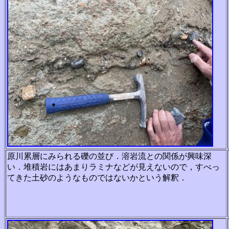
原川累層にみられる礫の並び．溶岩流との関係が興味深
い．堆積岩にはあまりラミナなどが見えないので，すべっ
てきた土砂のようなものではないかという解釈．