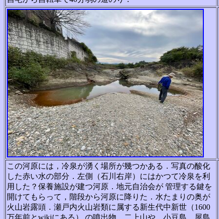
この河原には，冷泉が湧く場所が幾つかある．写真の酸化
した赤い水の部分．左側（石川右岸）にはかつて冷泉を利
用した？保養施設が建つ河原．地元自治会が 管理する鍵を
開けてもらって，階段から河原に降りた．水たまりの奥が
火山岩露頭．瀬戸内火山岩類に属する新生代中新世（1600
万年前とwikiにある） の噴出物．二上山や，小豆島，屋島