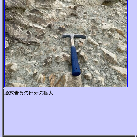
凝灰岩質の部分の拡大．