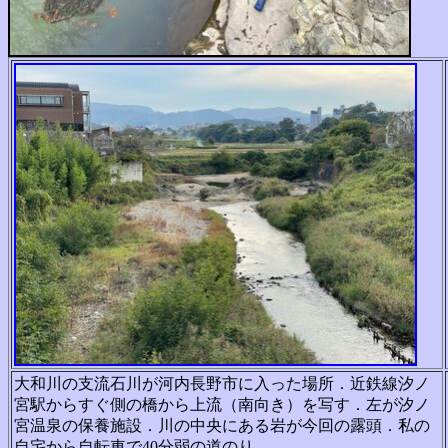
大和川の支流石川が河内長野市に入った場所．近鉄線汐ノ
宮駅からすぐ側の橋から上流（南向き）を写す．左が汐ノ
宮温泉の保養施設．川の中央にある岩が今回の露頭．私の
自宅から自転車で40分弱の道のり．