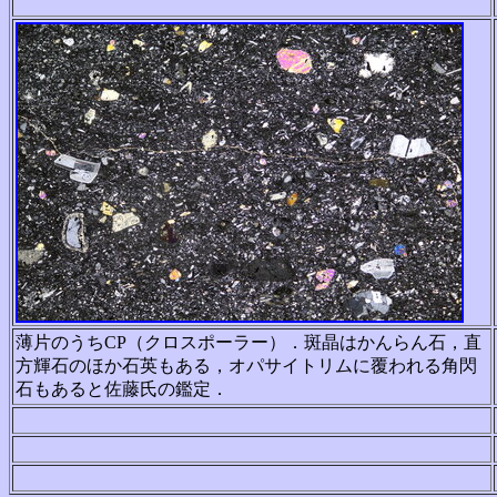
薄片のうちCP（クロスポーラー）．斑晶はかんらん石，直
方輝石のほか石英もある，オパサイトリムに覆われる角閃
石もあると佐藤氏の鑑定．