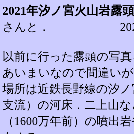
2021年汐ノ宮火山岩露
さんと． 2022-0
以前に行った露頭の写真
あいまいなので間違いが
場所は近鉄長野線の汐ノ
支流）の河床．二上山な
（1600万年前）の噴出